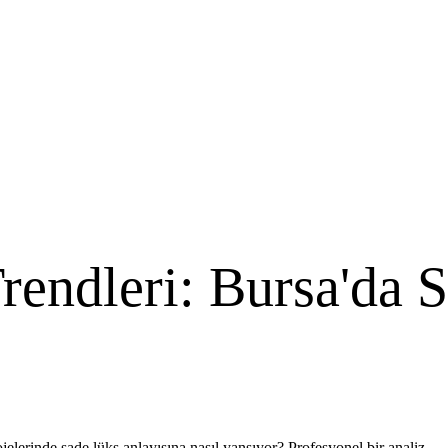
rendleri: Bursa'da 
ojelerinde sade lüks anlayışına nasıl yansıyor? Profesyonel bir analiz.