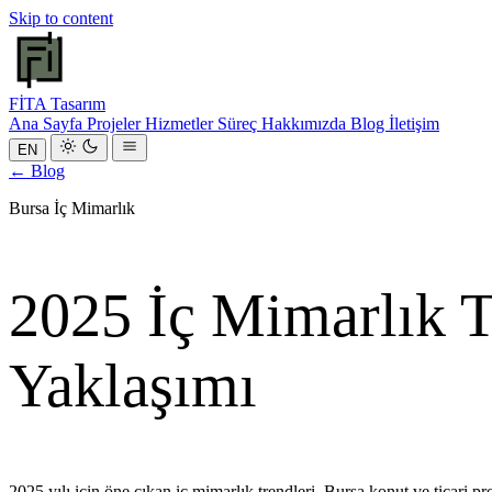
Skip to content
FİTA
Tasarım
Ana Sayfa
Projeler
Hizmetler
Süreç
Hakkımızda
Blog
İletişim
EN
← Blog
Bursa İç Mimarlık
2025 İç Mimarlık T
Yaklaşımı
2025 yılı için öne çıkan iç mimarlık trendleri, Bursa konut ve ticari pr