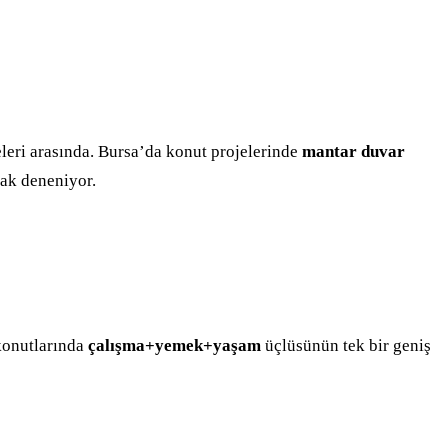
eri arasında. Bursa’da konut projelerinde
mantar duvar
rak deneniyor.
konutlarında
çalışma+yemek+yaşam
üçlüsünün tek bir geniş