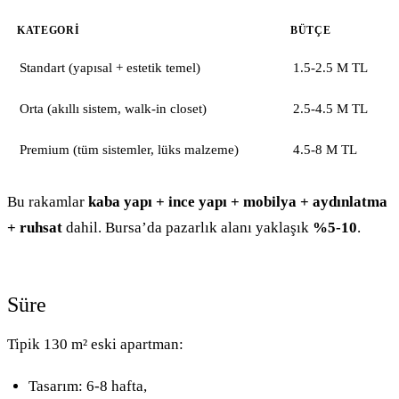
KATEGORI
BÜTÇE
Standart (yapısal + estetik temel)
1.5-2.5 M TL
Orta (akıllı sistem, walk-in closet)
2.5-4.5 M TL
Premium (tüm sistemler, lüks malzeme)
4.5-8 M TL
Bu rakamlar
kaba yapı + ince yapı + mobilya + aydınlatma
+ ruhsat
dahil. Bursa’da pazarlık alanı yaklaşık
%5-10
.
Süre
Tipik 130 m² eski apartman:
Tasarım: 6-8 hafta,