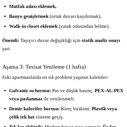
Mutfak adası eklemek,
Banyo genişletmek
(ortak duvarı kaydırmak),
Walk-in closet eklemek
(yatak odasından bölme).
Önemli:
Taşıyıcı duvar değişikliği için
statik analiz onayı
şart.
Aşama 3: Tesisat Yenileme (1 hafta)
Eski apartmanlarda en sık problem yaşatan kalemler:
Galvaniz su borusu:
Pas ve düşük basınç.
PEX-AL-PEX
veya paslanmaz
ile yenilenmeli.
Demir kalorifer borusu:
Kireç birikimi.
Plastik veya
çelik tek hat
sisteme geçiş.
Tek faz elektrik:
Modern beyaz eşya yetersiz.
Üç faz