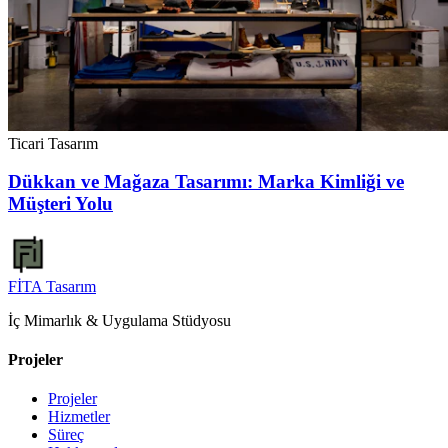
Ticari Tasarım
Dükkan ve Mağaza Tasarımı: Marka Kimliği ve
Müşteri Yolu
FİTA
Tasarım
İç Mimarlık & Uygulama Stüdyosu
Projeler
Projeler
Hizmetler
Süreç