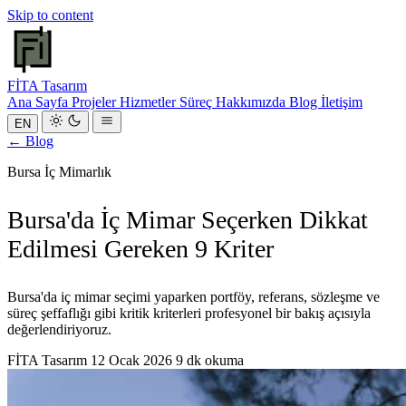
Skip to content
FİTA
Tasarım
Ana Sayfa
Projeler
Hizmetler
Süreç
Hakkımızda
Blog
İletişim
EN
← Blog
Bursa İç Mimarlık
Bursa'da İç Mimar Seçerken Dikkat
Edilmesi Gereken 9 Kriter
Bursa'da iç mimar seçimi yaparken portföy, referans, sözleşme ve
süreç şeffaflığı gibi kritik kriterleri profesyonel bir bakış açısıyla
değerlendiriyoruz.
FİTA Tasarım
12 Ocak 2026
9 dk okuma