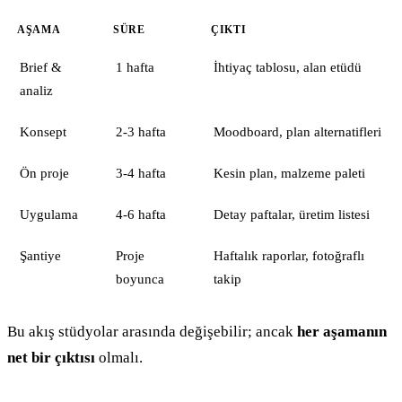
AŞAMA
SÜRE
ÇIKTI
Brief &
1 hafta
İhtiyaç tablosu, alan etüdü
analiz
Konsept
2-3 hafta
Moodboard, plan alternatifleri
Ön proje
3-4 hafta
Kesin plan, malzeme paleti
Uygulama
4-6 hafta
Detay paftalar, üretim listesi
Şantiye
Proje
Haftalık raporlar, fotoğraflı
boyunca
takip
Bu akış stüdyolar arasında değişebilir; ancak
her aşamanın
net bir çıktısı
olmalı.