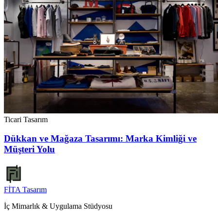
Ticari Tasarım
Dükkan ve Mağaza Tasarımı: Marka Kimliği ve
Müşteri Yolu
FİTA
Tasarım
İç Mimarlık & Uygulama Stüdyosu