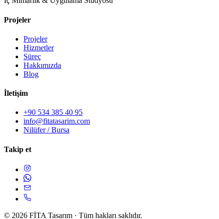
İç Mimarlık & Uygulama Stüdyosu
Projeler
Projeler
Hizmetler
Süreç
Hakkımızda
Blog
İletişim
+90 534 385 40 95
info@fitatasarim.com
Nilüfer / Bursa
Takip et
© 2026 FİTA Tasarım · Tüm hakları saklıdır.