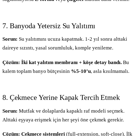
7. Banyoda Yetersiz Su Yalıtımı
Sorun:
Su yalıtımını ucuza kapatmak. 1-2 yıl sonra alttaki
daireye sızıntı, yasal sorumluluk, komple yenileme.
Çözüm:
İki kat yalıtım membranı + köşe detay bandı.
Bu
kalem toplam banyo bütçesinin
%5-10’u
, asla kısılmamalı.
8. Çekmece Yerine Kapak Tercih Etmek
Sorun:
Mutfak ve dolaplarda kapaklı raf modeli seçmek.
Alttaki eşyaya erişmek için her şeyi öne çekmek gerekir.
Çözüm:
Çekmece sistemleri
(full-extension, soft-close). İlk