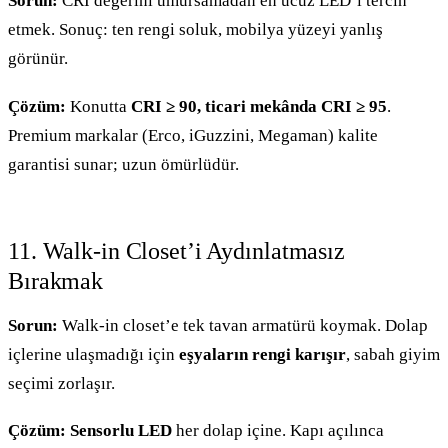
Sorun:
CRI değerini umursamadan en ucuz LED’i tercih
etmek. Sonuç: ten rengi soluk, mobilya yüzeyi yanlış
görünür.
Çözüm:
Konutta
CRI ≥ 90, ticari mekânda CRI ≥ 95
.
Premium markalar (Erco, iGuzzini, Megaman) kalite
garantisi sunar; uzun ömürlüdür.
11. Walk-in Closet’i Aydınlatmasız
Bırakmak
Sorun:
Walk-in closet’e tek tavan armatürü koymak. Dolap
içlerine ulaşmadığı için
eşyaların rengi karışır
, sabah giyim
seçimi zorlaşır.
Çözüm:
Sensorlu LED
her dolap içine. Kapı açılınca