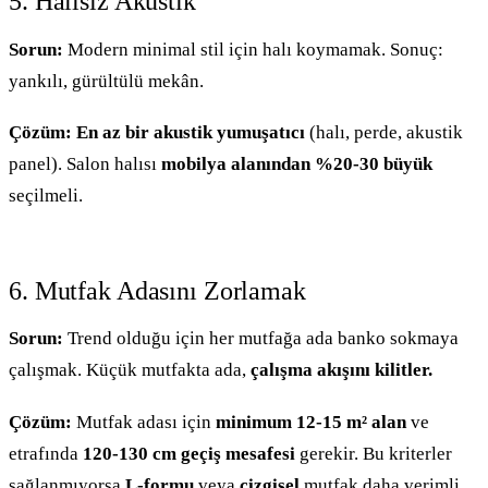
5. Halısız Akustik
Sorun:
Modern minimal stil için halı koymamak. Sonuç:
yankılı, gürültülü mekân.
Çözüm:
En az bir akustik yumuşatıcı
(halı, perde, akustik
panel). Salon halısı
mobilya alanından %20-30 büyük
seçilmeli.
6. Mutfak Adasını Zorlamak
Sorun:
Trend olduğu için her mutfağa ada banko sokmaya
çalışmak. Küçük mutfakta ada,
çalışma akışını kilitler.
Çözüm:
Mutfak adası için
minimum 12-15 m² alan
ve
etrafında
120-130 cm geçiş mesafesi
gerekir. Bu kriterler
sağlanmıyorsa
L-formu
veya
çizgisel
mutfak daha verimli.