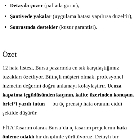
Detayda çözer
(paftada görür),
Şantiyede yakalar
(uygulama hatası yapılırsa düzeltir),
Sonrasında destekler
(kusur garantisi).
Özet
12 hata listesi, Bursa pazarında en sık karşılaştığımız
tuzakları özetliyor. Bilinçli müşteri olmak, profesyonel
hizmetin değerini doğru anlamayı kolaylaştırır.
Ucuza
kapatma içgüdüsünden kaçının, kalite üzerinden konuşun,
brief’i yazılı tutun
— bu üç prensip hata oranını ciddi
şekilde düşürür.
FİTA Tasarım olarak Bursa’da iç tasarım projelerini
hata
önleme odaklı
bir disiplinle yürütüyoruz. Detaylı bir