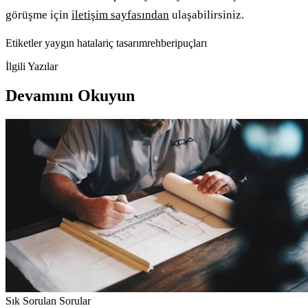
görüşme için
iletişim sayfasından
ulaşabilirsiniz.
Etiketler
yaygın hatalar
iç tasarım
rehber
ipuçları
İlgili Yazılar
Devamını Okuyun
Sık Sorulan Sorular