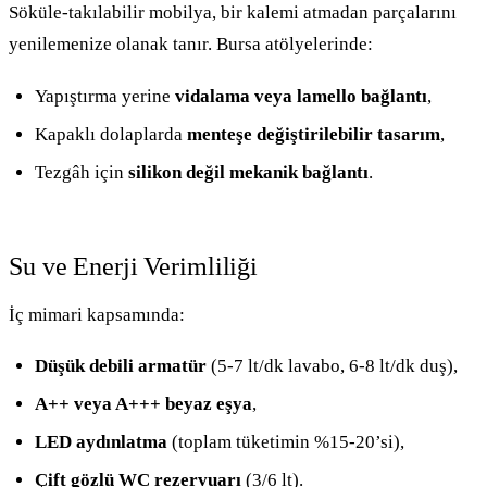
Söküle-takılabilir mobilya, bir kalemi atmadan parçalarını
yenilemenize olanak tanır. Bursa atölyelerinde:
Yapıştırma yerine
vidalama veya lamello bağlantı
,
Kapaklı dolaplarda
menteşe değiştirilebilir tasarım
,
Tezgâh için
silikon değil mekanik bağlantı
.
Su ve Enerji Verimliliği
İç mimari kapsamında:
Düşük debili armatür
(5-7 lt/dk lavabo, 6-8 lt/dk duş),
A++ veya A+++ beyaz eşya
,
LED aydınlatma
(toplam tüketimin %15-20’si),
Çift gözlü WC rezervuarı
(3/6 lt).