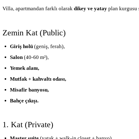
Villa, apartmandan farklı olarak
dikey ve yatay
plan kurgusu 
Zemin Kat (Public)
Giriş holü
(geniş, ferah),
Salon
(40-60 m²),
Yemek alanı,
Mutfak + kahvaltı odası,
Misafir banyosu,
Bahçe çıkışı.
1. Kat (Private)
Master suite
(yatak + walk-in closet + banyo),