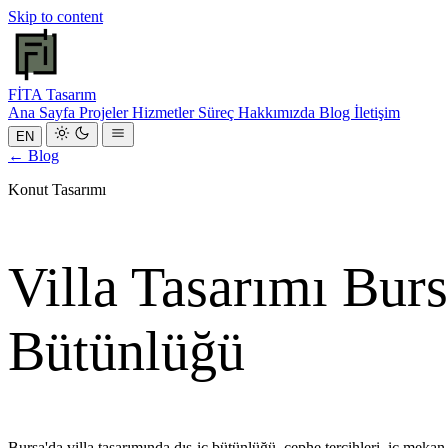
Skip to content
FİTA
Tasarım
Ana Sayfa
Projeler
Hizmetler
Süreç
Hakkımızda
Blog
İletişim
EN
← Blog
Konut Tasarımı
Villa Tasarımı Bur
Bütünlüğü
Bursa'da villa tasarımında dış-iç bütünlüğü, cephe tercihleri, iç mek