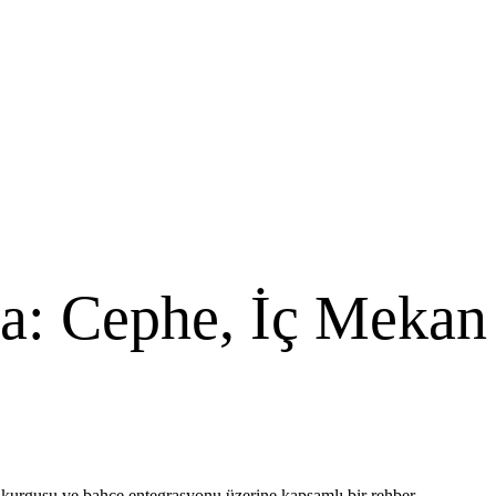
sa: Cephe, İç Mekan
an kurgusu ve bahçe entegrasyonu üzerine kapsamlı bir rehber.