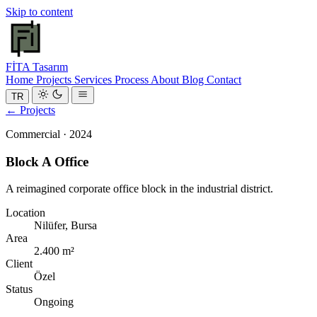
Skip to content
FİTA
Tasarım
Home
Projects
Services
Process
About
Blog
Contact
TR
← Projects
Commercial · 2024
Block A Office
A reimagined corporate office block in the industrial district.
Location
Nilüfer, Bursa
Area
2.400 m²
Client
Özel
Status
Ongoing