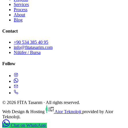
Services
Process
About
Blog
Contact
+90 534 385 40 95
info@fitatasarim.com
Nilüfer / Bursa
Follow
© 2026 FİTA Tasarım · All rights reserved.
Web Design & Hosting
Aior Teknoloji
provided by Aior
Teknoloji.
Chat on WhatsApp