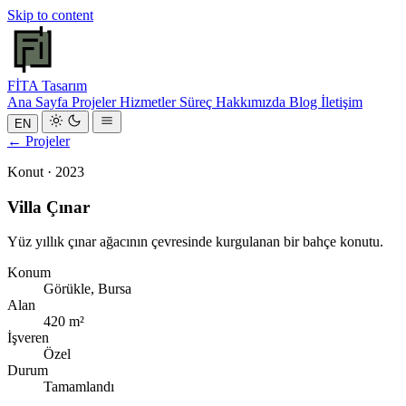
Skip to content
FİTA
Tasarım
Ana Sayfa
Projeler
Hizmetler
Süreç
Hakkımızda
Blog
İletişim
EN
← Projeler
Konut · 2023
Villa Çınar
Yüz yıllık çınar ağacının çevresinde kurgulanan bir bahçe konutu.
Konum
Görükle, Bursa
Alan
420 m²
İşveren
Özel
Durum
Tamamlandı