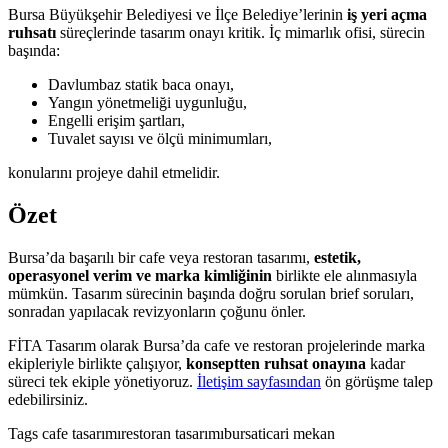
Bursa Büyükşehir Belediyesi ve İlçe Belediye’lerinin
iş yeri açma
ruhsatı
süreçlerinde tasarım onayı kritik. İç mimarlık ofisi, sürecin
başında:
Davlumbaz statik baca onayı,
Yangın yönetmeliği uygunluğu,
Engelli erişim şartları,
Tuvalet sayısı ve ölçü minimumları,
konularını projeye dahil etmelidir.
Özet
Bursa’da başarılı bir cafe veya restoran tasarımı,
estetik,
operasyonel verim ve marka kimliğinin
birlikte ele alınmasıyla
mümkün. Tasarım sürecinin başında doğru sorulan brief soruları,
sonradan yapılacak revizyonların çoğunu önler.
FİTA Tasarım olarak Bursa’da cafe ve restoran projelerinde marka
ekipleriyle birlikte çalışıyor,
konseptten ruhsat onayına
kadar
süreci tek ekiple yönetiyoruz.
İletişim sayfasından
ön görüşme talep
edebilirsiniz.
Tags
cafe tasarımı
restoran tasarımı
bursa
ticari mekan