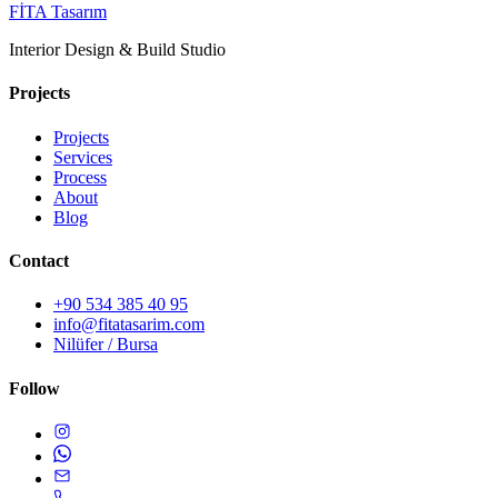
FİTA
Tasarım
Interior Design & Build Studio
Projects
Projects
Services
Process
About
Blog
Contact
+90 534 385 40 95
info@fitatasarim.com
Nilüfer / Bursa
Follow