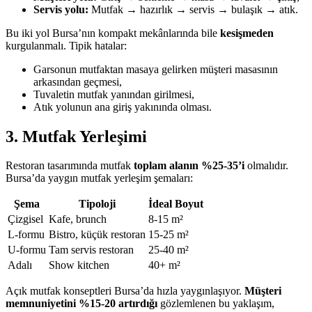
Servis yolu:
Mutfak → hazırlık → servis → bulaşık → atık.
Bu iki yol Bursa’nın kompakt mekânlarında bile
kesişmeden
kurgulanmalı. Tipik hatalar:
Garsonun mutfaktan masaya gelirken müşteri masasının
arkasından geçmesi,
Tuvaletin mutfak yanından girilmesi,
Atık yolunun ana giriş yakınında olması.
3. Mutfak Yerleşimi
Restoran tasarımında mutfak
toplam alanın %25-35’i
olmalıdır.
Bursa’da yaygın mutfak yerleşim şemaları:
Şema
Tipoloji
İdeal Boyut
Çizgisel
Kafe, brunch
8-15 m²
L-formu
Bistro, küçük restoran
15-25 m²
U-formu
Tam servis restoran
25-40 m²
Adalı
Show kitchen
40+ m²
Açık mutfak konseptleri Bursa’da hızla yaygınlaşıyor.
Müşteri
memnuniyetini %15-20 artırdığı
gözlemlenen bu yaklaşım,