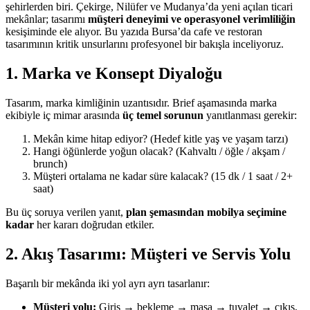
şehirlerden biri. Çekirge, Nilüfer ve Mudanya’da yeni açılan ticari
mekânlar; tasarımı
müşteri deneyimi ve operasyonel verimliliğin
kesişiminde ele alıyor. Bu yazıda Bursa’da cafe ve restoran
tasarımının kritik unsurlarını profesyonel bir bakışla inceliyoruz.
1. Marka ve Konsept Diyaloğu
Tasarım, marka kimliğinin uzantısıdır. Brief aşamasında marka
ekibiyle iç mimar arasında
üç temel sorunun
yanıtlanması gerekir:
Mekân kime hitap ediyor? (Hedef kitle yaş ve yaşam tarzı)
Hangi öğünlerde yoğun olacak? (Kahvaltı / öğle / akşam /
brunch)
Müşteri ortalama ne kadar süre kalacak? (15 dk / 1 saat / 2+
saat)
Bu üç soruya verilen yanıt,
plan şemasından mobilya seçimine
kadar
her kararı doğrudan etkiler.
2. Akış Tasarımı: Müşteri ve Servis Yolu
Başarılı bir mekânda iki yol ayrı ayrı tasarlanır:
Müşteri yolu:
Giriş → bekleme → masa → tuvalet → çıkış,