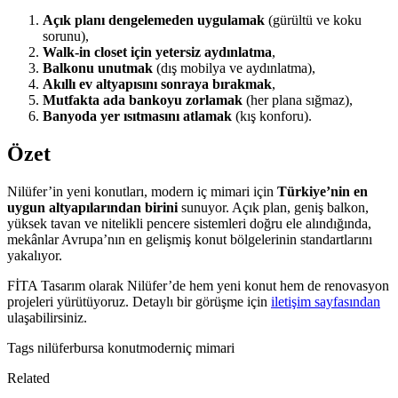
Açık planı dengelemeden uygulamak
(gürültü ve koku
sorunu),
Walk-in closet için yetersiz aydınlatma
,
Balkonu unutmak
(dış mobilya ve aydınlatma),
Akıllı ev altyapısını sonraya bırakmak
,
Mutfakta ada bankoyu zorlamak
(her plana sığmaz),
Banyoda yer ısıtmasını atlamak
(kış konforu).
Özet
Nilüfer’in yeni konutları, modern iç mimari için
Türkiye’nin en
uygun altyapılarından birini
sunuyor. Açık plan, geniş balkon,
yüksek tavan ve nitelikli pencere sistemleri doğru ele alındığında,
mekânlar Avrupa’nın en gelişmiş konut bölgelerinin standartlarını
yakalıyor.
FİTA Tasarım olarak Nilüfer’de hem yeni konut hem de renovasyon
projeleri yürütüyoruz. Detaylı bir görüşme için
iletişim sayfasından
ulaşabilirsiniz.
Tags
nilüfer
bursa konut
modern
iç mimari
Related