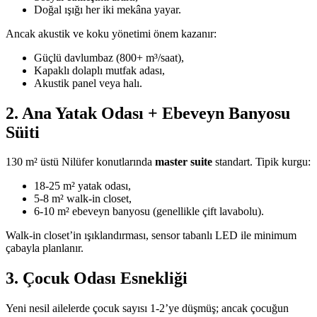
Doğal ışığı her iki mekâna yayar.
Ancak akustik ve koku yönetimi önem kazanır:
Güçlü davlumbaz (800+ m³/saat),
Kapaklı dolaplı mutfak adası,
Akustik panel veya halı.
2. Ana Yatak Odası + Ebeveyn Banyosu
Süiti
130 m² üstü Nilüfer konutlarında
master suite
standart. Tipik kurgu:
18-25 m² yatak odası,
5-8 m² walk-in closet,
6-10 m² ebeveyn banyosu (genellikle çift lavabolu).
Walk-in closet’in ışıklandırması, sensor tabanlı LED ile minimum
çabayla planlanır.
3. Çocuk Odası Esnekliği
Yeni nesil ailelerde çocuk sayısı 1-2’ye düşmüş; ancak çocuğun