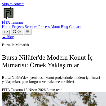
Skip to content
FİTA
Tasarım
Home
Projects
Services
Process
About
Blog
Contact
TR
← Blog
Bursa İç Mimarlık
Bursa Nilüfer'de Modern Konut İç
Mimarisi: Örnek Yaklaşımlar
Bursa Nilüfer'deki yeni nesil konut projelerinde modern iç mimari
yaklaşımları, plan kurgusu ve malzeme tercihleri.
FİTA Tasarım
13 Nisan 2026
8 min read