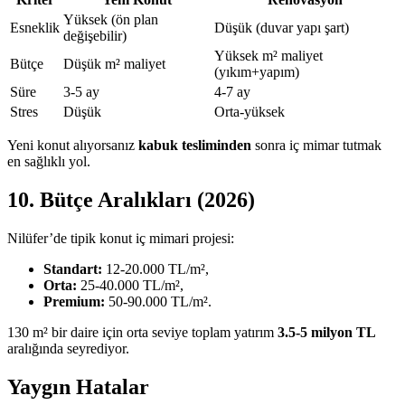
Yüksek (ön plan
Esneklik
Düşük (duvar yapı şart)
değişebilir)
Yüksek m² maliyet
Bütçe
Düşük m² maliyet
(yıkım+yapım)
Süre
3-5 ay
4-7 ay
Stres
Düşük
Orta-yüksek
Yeni konut alıyorsanız
kabuk tesliminden
sonra iç mimar tutmak
en sağlıklı yol.
10. Bütçe Aralıkları (2026)
Nilüfer’de tipik konut iç mimari projesi:
Standart:
12-20.000 TL/m²,
Orta:
25-40.000 TL/m²,
Premium:
50-90.000 TL/m².
130 m² bir daire için orta seviye toplam yatırım
3.5-5 milyon TL
aralığında seyrediyor.
Yaygın Hatalar