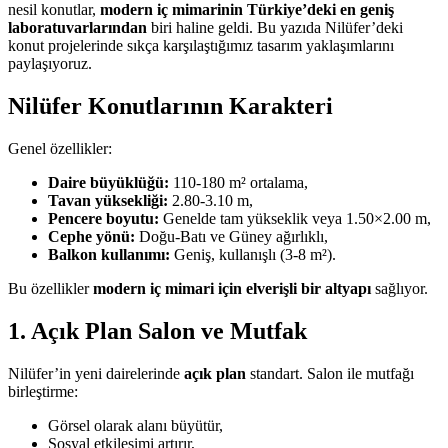
nesil konutlar,
modern iç mimarinin Türkiye’deki en geniş
laboratuvarlarından
biri haline geldi. Bu yazıda Nilüfer’deki
konut projelerinde sıkça karşılaştığımız tasarım yaklaşımlarını
paylaşıyoruz.
Nilüfer Konutlarının Karakteri
Genel özellikler:
Daire büyüklüğü:
110-180 m² ortalama,
Tavan yüksekliği:
2.80-3.10 m,
Pencere boyutu:
Genelde tam yükseklik veya 1.50×2.00 m,
Cephe yönü:
Doğu-Batı ve Güney ağırlıklı,
Balkon kullanımı:
Geniş, kullanışlı (3-8 m²).
Bu özellikler
modern iç mimari için elverişli bir altyapı
sağlıyor.
1. Açık Plan Salon ve Mutfak
Nilüfer’in yeni dairelerinde
açık plan
standart. Salon ile mutfağı
birleştirme:
Görsel olarak alanı büyütür,
Sosyal etkileşimi artırır,