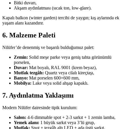
Bitki duvarı,
Akşam aydınlatması (sıcak ton, low-glare).
Kapalı balkon (winter garden) tercihi de yaygın; kış aylarında ek
yaşam alanı kazandırır.
6. Malzeme Paleti
Nilüfer’de denenmiş ve başarılı bulduğumuz palet:
Zemin:
Solid meşe parke veya geniş tahta görünümlü
porselen,
Duvar:
Mat boyalı, RAL 9001 (krem beyaz),
Mutfak tezgâh:
Quartz veya cilalı kireçtaşı,
Banyo:
Mat porselen 600×600 mm,
Mobilya:
Lake veya solid ahşap kapaklı.
7. Aydınlatma Yaklaşımı
Modern Nilüfer dairesinde tipik kurulum:
Salon:
4-6 dimmable spot + 2-3 sarkıt + 1 zemin lamba,
Yemek alanı:
1 büyük sarkıt veya 3’lü grup,
Mutfak:
Spot + tezgâh altı LED + ada üstü sarkıt,