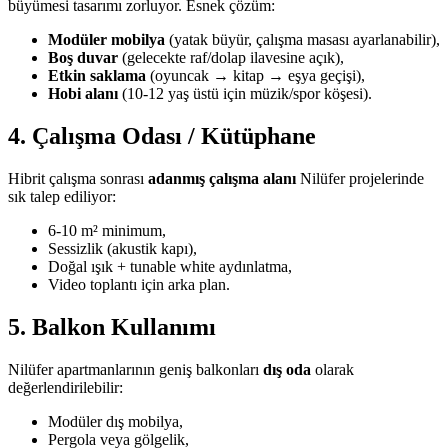
büyümesi tasarımı zorluyor. Esnek çözüm:
Modüler mobilya
(yatak büyür, çalışma masası ayarlanabilir),
Boş duvar
(gelecekte raf/dolap ilavesine açık),
Etkin saklama
(oyuncak → kitap → eşya geçişi),
Hobi alanı
(10-12 yaş üstü için müzik/spor köşesi).
4. Çalışma Odası / Kütüphane
Hibrit çalışma sonrası
adanmış çalışma alanı
Nilüfer projelerinde
sık talep ediliyor:
6-10 m² minimum,
Sessizlik (akustik kapı),
Doğal ışık + tunable white aydınlatma,
Video toplantı için arka plan.
5. Balkon Kullanımı
Nilüfer apartmanlarının geniş balkonları
dış oda
olarak
değerlendirilebilir:
Modüler dış mobilya,
Pergola veya gölgelik,