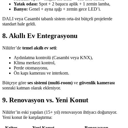
Yatak odası:
Spot + 2 başucu aplik + 1 zemin lamba,
Banyo:
Genel + ayna ışığı + zemin gece LED’i.
DALI veya Casambi tabanlı sistem orta-üst bütçeli projelerde
standart hale geldi.
8. Akıllı Ev Entegrasyonu
Nilüfer’de
temel akıllı ev seti
:
Aydınlatma kontrolü (Casambi veya KNX),
Klima merkezi kontrol,
Perde otomasyonu,
Ön kapı kamerası ve interkom.
Bütçeye göre
ses sistemi (multi-room)
ve
güvenlik kamerası
sonraki katman olarak ekleniyor.
9. Renovasyon vs. Yeni Konut
Nilüfer’in eski yapıları (15+ yıl) renovasyon ihtiyacı doğuruyor.
Yeni konut ile karşılaştırma:
Kriter
Yeni Konut
Renovasyon