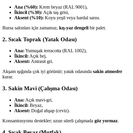
Ana (%60):
Krem beyaz (RAL 9001),
İkincil (%30):
Açık taş grisi,
Aksent (%10):
Koyu yeşil veya hardal sarısı.
Bursa salonları için zamansız,
kış-yaz dengeli
bir palet.
2. Sıcak Toprak (Yatak Odası)
Ana:
Yumuşak terracotta (RAL 1002),
İkincil:
Açık bej,
Aksent:
Antrasit gri.
Akşam ışığında çok iyi görünür; yatak odasında
sakin atmosfer
kurar.
3. Sakin Mavi (Çalışma Odası)
Ana:
Açık mavi-gri,
İkincil:
Beyaz,
Aksent:
Doğal ahşap (ceviz).
Konsantrasyonu destekler; uzun süreli çalışmada
göz yormaz
.
4. Sıcak Beyaz (Mutfak)