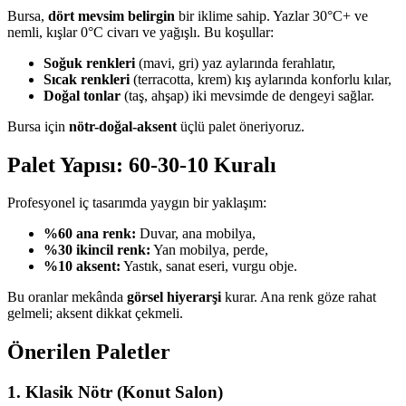
Bursa,
dört mevsim belirgin
bir iklime sahip. Yazlar 30°C+ ve
nemli, kışlar 0°C civarı ve yağışlı. Bu koşullar:
Soğuk renkleri
(mavi, gri) yaz aylarında ferahlatır,
Sıcak renkleri
(terracotta, krem) kış aylarında konforlu kılar,
Doğal tonlar
(taş, ahşap) iki mevsimde de dengeyi sağlar.
Bursa için
nötr-doğal-aksent
üçlü palet öneriyoruz.
Palet Yapısı: 60-30-10 Kuralı
Profesyonel iç tasarımda yaygın bir yaklaşım:
%60 ana renk:
Duvar, ana mobilya,
%30 ikincil renk:
Yan mobilya, perde,
%10 aksent:
Yastık, sanat eseri, vurgu obje.
Bu oranlar mekânda
görsel hiyerarşi
kurar. Ana renk göze rahat
gelmeli; aksent dikkat çekmeli.
Önerilen Paletler
1. Klasik Nötr (Konut Salon)