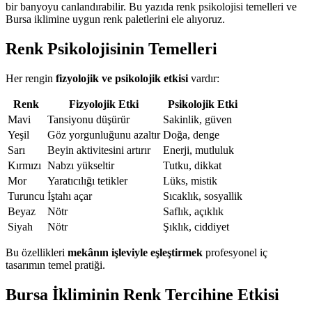
bir banyoyu canlandırabilir. Bu yazıda renk psikolojisi temelleri ve
Bursa iklimine uygun renk paletlerini ele alıyoruz.
Renk Psikolojisinin Temelleri
Her rengin
fizyolojik ve psikolojik etkisi
vardır:
Renk
Fizyolojik Etki
Psikolojik Etki
Mavi
Tansiyonu düşürür
Sakinlik, güven
Yeşil
Göz yorgunluğunu azaltır
Doğa, denge
Sarı
Beyin aktivitesini artırır
Enerji, mutluluk
Kırmızı
Nabzı yükseltir
Tutku, dikkat
Mor
Yaratıcılığı tetikler
Lüks, mistik
Turuncu
İştahı açar
Sıcaklık, sosyallik
Beyaz
Nötr
Saflık, açıklık
Siyah
Nötr
Şıklık, ciddiyet
Bu özellikleri
mekânın işleviyle eşleştirmek
profesyonel iç
tasarımın temel pratiği.
Bursa İkliminin Renk Tercihine Etkisi