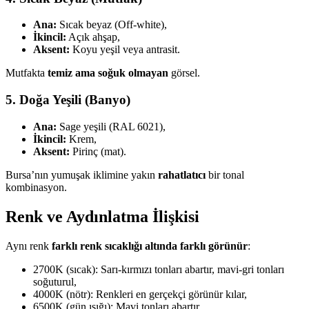
Ana:
Sıcak beyaz (Off-white),
İkincil:
Açık ahşap,
Aksent:
Koyu yeşil veya antrasit.
Mutfakta
temiz ama soğuk olmayan
görsel.
5. Doğa Yeşili (Banyo)
Ana:
Sage yeşili (RAL 6021),
İkincil:
Krem,
Aksent:
Pirinç (mat).
Bursa’nın yumuşak iklimine yakın
rahatlatıcı
bir tonal
kombinasyon.
Renk ve Aydınlatma İlişkisi
Aynı renk
farklı renk sıcaklığı altında farklı görünür
:
2700K (sıcak): Sarı-kırmızı tonları abartır, mavi-gri tonları
soğuturul,
4000K (nötr): Renkleri en gerçekçi görünür kılar,
6500K (gün ışığı): Mavi tonları abartır.