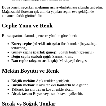
Boya örneği seçerken
mekânın asıl aydınlatması altında
test edin.
Mağazadaki floresan ışık altında yapılan seçim eve geldiğinde
tamamen farklı görünebilir.
Cephe Yönü ve Renk
Bursa apartmanlarında pencere yönüne göre öneri:
Kuzey cephe (sürekli soft ışık):
Sıcak tonlar (beyaz-bej-
terracotta),
Güney cephe (parlak güneş):
Soğuk tonlar (gri-mavi),
Doğu cephe (sabah ışığı):
Sarımsı-krem,
Batı cephe (akşam sıcak ışık):
Mavi-yeşil dengesi.
Mekân Boyutu ve Renk
Küçük mekân:
Açık renkler genişletir,
Büyük mekân:
Koyu renkler
konforlu
hale getirir,
Yüksek tavan:
Tavan koyu renkle alçalır,
Alçak tavan:
Beyaz veya soluk tavan yükseltir.
Sıcak vs Soğuk Tonlar