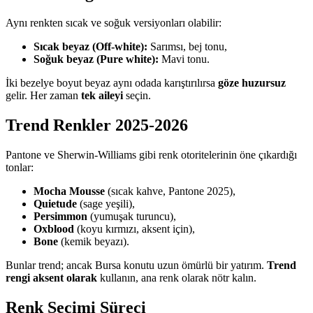
Aynı renkten sıcak ve soğuk versiyonları olabilir:
Sıcak beyaz (Off-white):
Sarımsı, bej tonu,
Soğuk beyaz (Pure white):
Mavi tonu.
İki bezelye boyut beyaz aynı odada karıştırılırsa
göze huzursuz
gelir. Her zaman
tek aileyi
seçin.
Trend Renkler 2025-2026
Pantone ve Sherwin-Williams gibi renk otoritelerinin öne çıkardığı
tonlar:
Mocha Mousse
(sıcak kahve, Pantone 2025),
Quietude
(sage yeşili),
Persimmon
(yumuşak turuncu),
Oxblood
(koyu kırmızı, aksent için),
Bone
(kemik beyazı).
Bunlar trend; ancak Bursa konutu uzun ömürlü bir yatırım.
Trend
rengi aksent olarak
kullanın, ana renk olarak nötr kalın.
Renk Seçimi Süreci