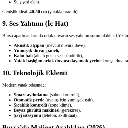
Su şişesi alanı.
Genişlik ideal:
40-50 cm
(yatakla orantılı).
9. Ses Yalıtımı (İç Hat)
Bursa apartmanlarında ortak duvarın ses yalıtımı sorun olabilir. Çözüm
Akustik alçıpan
(mevcut duvara ilave),
Yumuşak duvar paneli,
Kalın halı
(alttan gelen sesi söndürür),
Yatak başlığını ortak duvara dayamak yerine
komşu duvara
10. Teknolojik Eklenti
Modern yatak odasında:
Smart aydınlatma
(sahne kontrolü),
Otomatik perde
(uyanış için yumuşak ışık),
Sıcaklık kontrolü
(zone klima),
Beyaz gürültü makinesi
(gerekirse),
Şarj istasyonu
(telefon, akıllı saat).
Bursa’da Maliyet Aralıkları (2026)