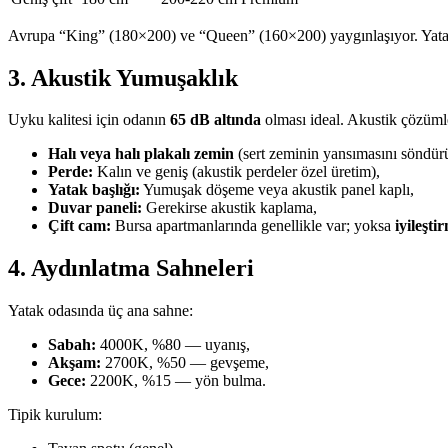
Avrupa “King” (180×200) ve “Queen” (160×200) yaygınlaşıyor. Yatak
3. Akustik Yumuşaklık
Uyku kalitesi için odanın
65 dB altında
olması ideal. Akustik çözüml
Halı veya halı plakalı zemin
(sert zeminin yansımasını söndürü
Perde:
Kalın ve geniş (akustik perdeler özel üretim),
Yatak başlığı:
Yumuşak döşeme veya akustik panel kaplı,
Duvar paneli:
Gerekirse akustik kaplama,
Çift cam:
Bursa apartmanlarında genellikle var; yoksa
iyileşti
4. Aydınlatma Sahneleri
Yatak odasında üç ana sahne:
Sabah:
4000K, %80 — uyanış,
Akşam:
2700K, %50 — gevşeme,
Gece:
2200K, %15 — yön bulma.
Tipik kurulum: