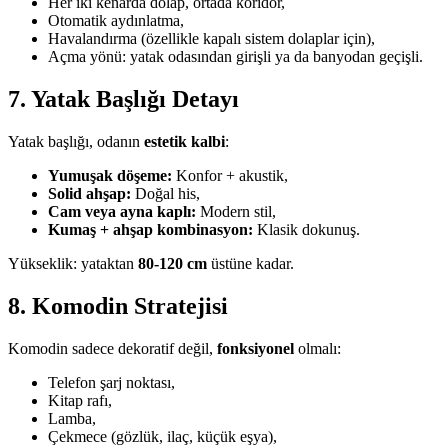
Her iki kenarda dolap, ortada koridor,
Otomatik aydınlatma,
Havalandırma (özellikle kapalı sistem dolaplar için),
Açma yönü: yatak odasından girişli ya da banyodan geçişli.
7. Yatak Başlığı Detayı
Yatak başlığı, odanın
estetik kalbi
:
Yumuşak döşeme:
Konfor + akustik,
Solid ahşap:
Doğal his,
Cam veya ayna kaplı:
Modern stil,
Kumaş + ahşap kombinasyon:
Klasik dokunuş.
Yükseklik: yataktan
80-120 cm
üstüne kadar.
8. Komodin Stratejisi
Komodin sadece dekoratif değil,
fonksiyonel
olmalı:
Telefon şarj noktası,
Kitap rafı,
Lamba,
Çekmece (gözlük, ilaç, küçük eşya),