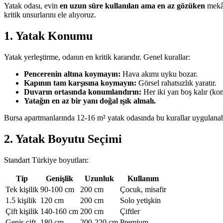
Yatak odası, evin
en uzun süre kullanılan ama en az gözüken
mekân
kritik unsurlarını ele alıyoruz.
1. Yatak Konumu
Yatak yerleştirme, odanın en kritik kararıdır. Genel kurallar:
Pencerenin altına koymayın:
Hava akımı uyku bozar.
Kapının tam karşısına koymayın:
Görsel rahatsızlık yaratır.
Duvarın ortasında konumlandırın:
Her iki yan boş kalır (ko
Yatağın en az bir yanı doğal ışık almalı.
Bursa apartmanlarında 12-16 m² yatak odasında bu kurallar uygulanab
2. Yatak Boyutu Seçimi
Standart Türkiye boyutları:
Tip
Genişlik
Uzunluk
Kullanım
Tek kişilik
90-100 cm
200 cm
Çocuk, misafir
1.5 kişilik
120 cm
200 cm
Solo yetişkin
Çift kişilik
140-160 cm
200 cm
Çiftler
Geniş çift
180 cm
200-220 cm
Premium