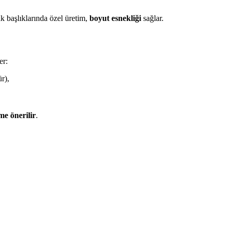
 başlıklarında özel üretim,
boyut esnekliği
sağlar.
er:
r),
rme önerilir
.