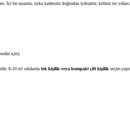
ı. İyi bir tasarım, uyku kalitesini doğrudan iyileştirir; kötüsü ise yıllar
modin için).
ilir; 8-10 m² odalarda
tek kişilik veya kompakt çift kişilik
seçim yapm