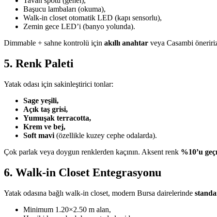
Tavan spotu (genel),
Başucu lambaları (okuma),
Walk-in closet otomatik LED (kapı sensorlu),
Zemin gece LED’i (banyo yolunda).
Dimmable + sahne kontrolü için
akıllı anahtar
veya Casambi öneriri
5. Renk Paleti
Yatak odası için sakinleştirici tonlar:
Sage yeşili,
Açık taş grisi,
Yumuşak terracotta,
Krem ve bej,
Soft mavi
(özellikle kuzey cephe odalarda).
Çok parlak veya doygun renklerden kaçının. Aksent renk
%10’u geç
6. Walk-in Closet Entegrasyonu
Yatak odasına bağlı walk-in closet, modern Bursa dairelerinde
standa
Minimum 1.20×2.50 m alan,