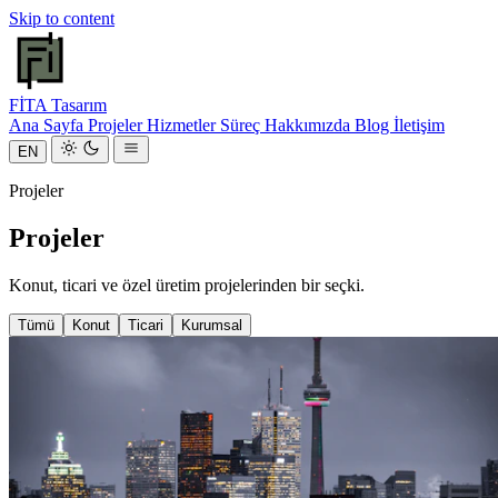
Skip to content
FİTA
Tasarım
Ana Sayfa
Projeler
Hizmetler
Süreç
Hakkımızda
Blog
İletişim
EN
Projeler
Projeler
Konut, ticari ve özel üretim projelerinden bir seçki.
Tümü
Konut
Ticari
Kurumsal