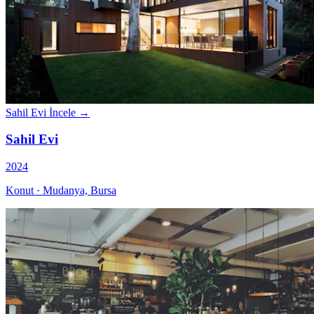
Sahil Evi
İncele →
Sahil Evi
2024
Konut · Mudanya, Bursa