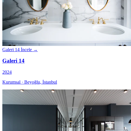
Galeri 14
İncele →
Galeri 14
2024
Kurumsal · Beyoğlu, İstanbul