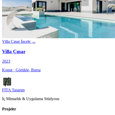
Villa Çınar
İncele →
Villa Çınar
2023
Konut · Görükle, Bursa
FİTA
Tasarım
İç Mimarlık & Uygulama Stüdyosu
Projeler