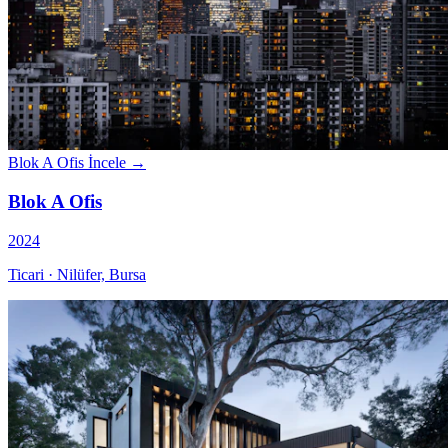
Blok A Ofis
İncele →
Blok A Ofis
2024
Ticari · Nilüfer, Bursa