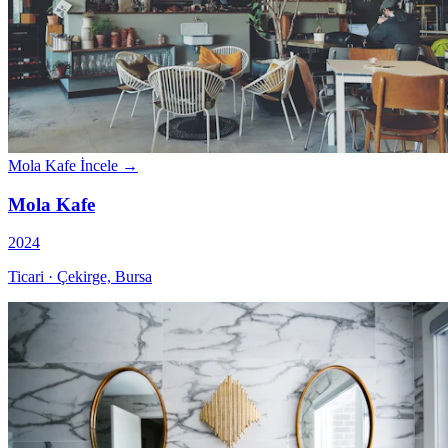
Mola Kafe
İncele →
Mola Kafe
2024
Ticari · Çekirge, Bursa